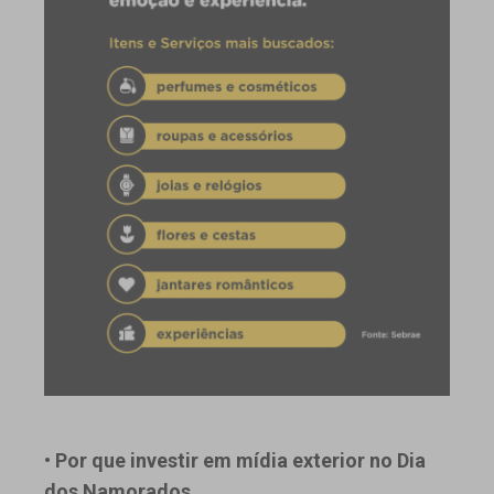
• Por que investir em mídia exterior no Dia
dos Namorados