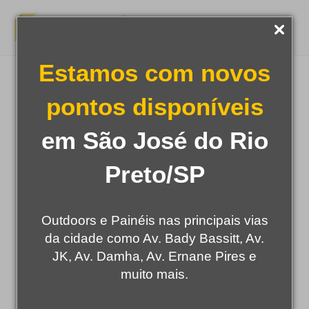
Estamos com novos
Dia dos Namorados: oportunidades para
pontos disponíveis
empresas ampliarem sua visibilidade com
em São José do Rio
mídia exterior
Preto/SP
Outdoors e Painéis nas principais vias
da cidade como Av. Bady Bassitt, Av.
JK, Av. Damha, Av. Ernane Pires e
muito mais.